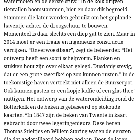
watermolen en de eerste stuw.” In de kolk drijven
tientallen boomstammen, hier en daar dik begroeid.
Stammen die later worden gebruikt om het geplande
haventje achter de droogschuur te bouwen.
Momenteel is daar slechts een diep gat te zien. Maar in
2014 moet er een fraaie en ingenieuze constructie
verrijzen. “Onverwoestbaar”, zegt de beheerder. “Het
ontwerp heeft een soort schelpvorm. Planken en
stukken hout zijn over elkaar gelegd. Dusdanig stevig,
dat er een grote zwerfkei op zou kunnen rusten.” In de
toekomstige haven vertrekt niet alleen de Buurserpot.
Ook kunnen gasten er een kopje koffie of een glas thee’
nuttigen. Het ontwerp van de wateromleiding rond de
Botterkolk en de beken is gebaseerd op stokoude
kaarten. “In 1847 zijn de beken van Twente in kaart
gebracht door twee legeringenieurs. Deze heren
Thomas Stieltjes en Willem Staring waren de eersten
die dat gedetailleerd hebben gedaan. Door de jaren