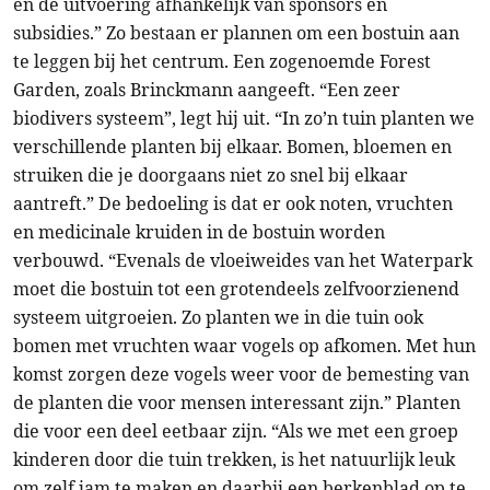
en de uitvoering afhankelijk van sponsors en
subsidies.” Zo bestaan er plannen om een bostuin aan
te leggen bij het centrum. Een zogenoemde Forest
Garden, zoals Brinckmann aangeeft. “Een zeer
biodivers systeem”, legt hij uit. “In zo’n tuin planten we
verschillende planten bij elkaar. Bomen, bloemen en
struiken die je doorgaans niet zo snel bij elkaar
aantreft.” De bedoeling is dat er ook noten, vruchten
en medicinale kruiden in de bostuin worden
verbouwd. “Evenals de vloeiweides van het Waterpark
moet die bostuin tot een grotendeels zelfvoorzienend
systeem uitgroeien. Zo planten we in die tuin ook
bomen met vruchten waar vogels op afkomen. Met hun
komst zorgen deze vogels weer voor de bemesting van
de planten die voor mensen interessant zijn.” Planten
die voor een deel eetbaar zijn. “Als we met een groep
kinderen door die tuin trekken, is het natuurlijk leuk
om zelf jam te maken en daarbij een berkenblad op te