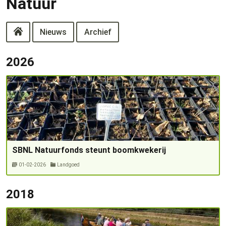
Natuur
Nieuws
Archief
2026
SBNL Natuurfonds steunt boomkwekerij
01-02-2026
Landgoed
2018